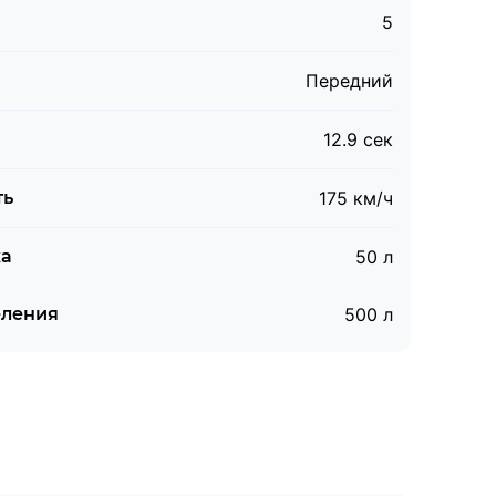
5
Передний
12.9 сек
ть
175 км/ч
ка
50 л
еления
500 л