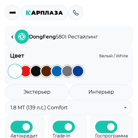
DongFeng
580
I Рестайлинг
Цвет
Белый / White
Экстерьер
Интерьер
Автокредит
Trade-In
Госпрограмма